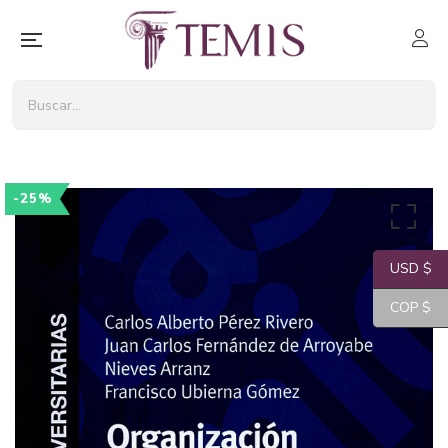
-25%
USD $
COP $