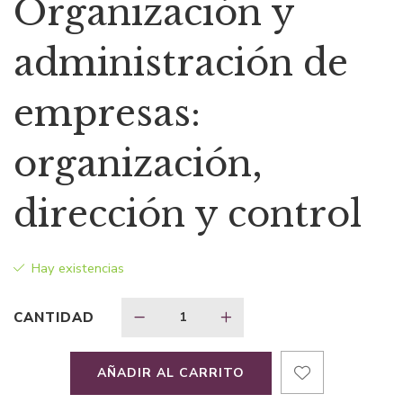
Organización y
original
actual
administración de
era:
es:
empresas:
$45,54.
$34,16.
organización,
dirección y control
Hay existencias
CANTIDAD
AÑADIR AL CARRITO