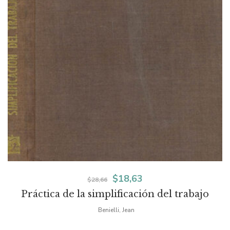
El
El
$
18,63
$
28,66
Práctica de la simplificación del trabajo
precio
precio
Benielli, Jean
original
actual