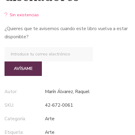
era:
es:
Sin existencias
$68,79.
$58,47.
¿Quieres que te avisemos cuando este libro vuelva a estar
disponible?
AVÍSAME
Autor:
Marín Álvarez, Raquel
SKU:
42-672-0061
Categoría:
arte
Etiqueta:
arte