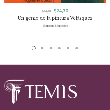
El
El
$
24,30
$
34,71
Un genio de la pintura Velásquez
precio
precio
Gordon, Mercedes
original
actual
era:
es:
$34,71.
$24,30.