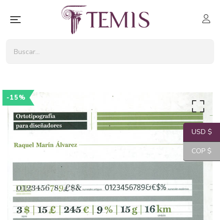
-15%
USD $
COP $