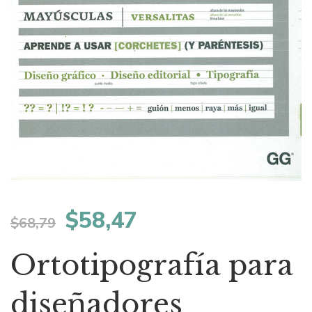
El
El
$
58,47
$
68,79
precio
precio
Ortotipografía para
original
actual
diseñadores