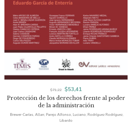
El
El
$
53,41
$
71,22
Protección de los derechos frente al poder
precio
precio
de la administración
original
actual
Brewer-Carías, Allan; Parejo Alfonso, Luciano; Rodríguez Rodríguez,
era:
es:
Libardo
$71,22.
$53,41.