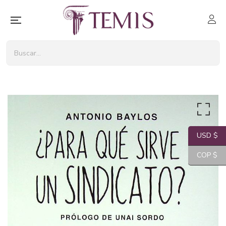
USD $
COP $