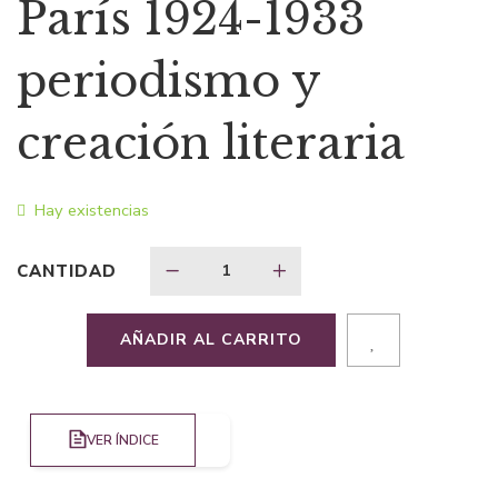
precio
precio
París 1924-1933
original
actual
periodismo y
era:
es:
creación literaria
$40,36.
$26,23.
Hay existencias
CANTIDAD
AÑADIR AL CARRITO
VER ÍNDICE