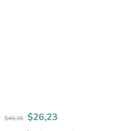
El
El
$
26,23
$
40,36