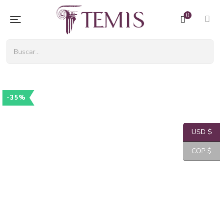
0
-35%
USD $
COP $