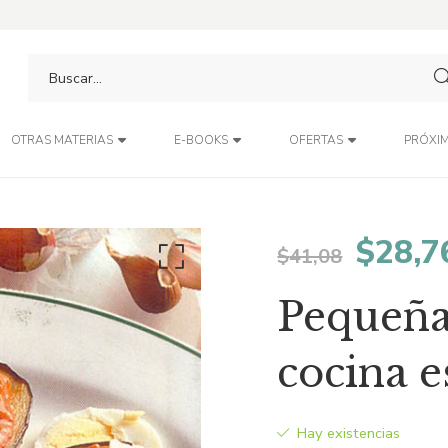
PRÓXIM
OTRAS MATERIAS
E-BOOKS
OFERTAS
El
$
28,7
$
41,08
preci
Pequeña
origin
cocina 
era:
Hay existencias
$41,0