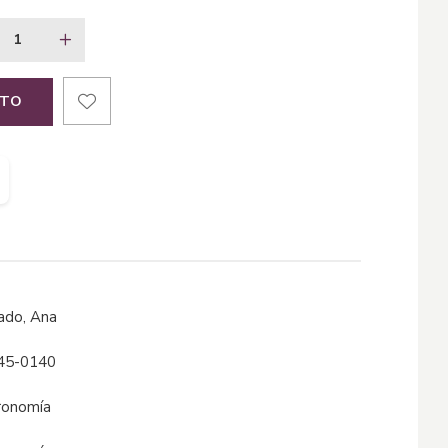
ITO
lado, Ana
45-0140
tronomía