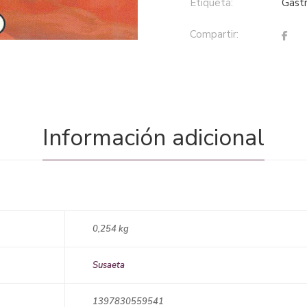
Etiqueta:
gas
Compartir:
Información adicional
0,254 kg
Susaeta
1397830559541