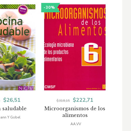
-30%
-25%
El
El
El
El
$
26,51
$
222,71
5
$
318,15
 saludable
Microorganismos de los
Coc
precio
precio
precio
precio
alimentos
ann Y Gobel
original
actual
original
actual
AA.VV