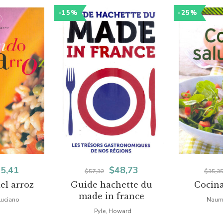
-15%
-25%
El
El
El
5,41
$
48,73
$
57,32
$
35,3
el arroz
Guide hachette du
Cocina
ecio
precio
precio
precio
made in france
Luciano
Naum
iginal
actual
original
actual
Pyle, Howard