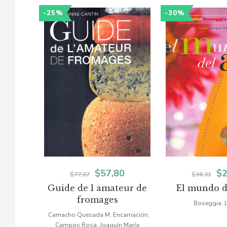
-25%
-30%
El
El
El
$
57,80
$
2
$
77,07
$
36,31
Guide de l amateur de
El mundo d
precio
precio
pr
fromages
Boseggia, 
original
actual
or
Camacho Quesada M. Encarnación
,
Campos Rosa, Joaquín María