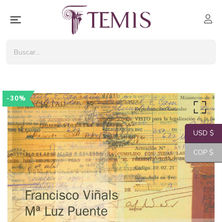
-30%
USD $
COP $