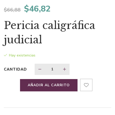
El
El
$
46,82
$
66,88
precio
precio
Pericia caligráfica
original
actual
judicial
era:
es:
Hay existencias
$66,88.
$46,82.
CANTIDAD
AÑADIR AL CARRITO