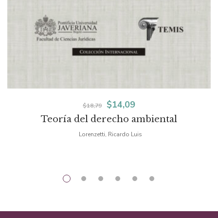
El
El
$
14,09
$
18,79
Teoría del derecho ambiental
precio
precio
Lorenzetti, Ricardo Luis
original
actual
era:
es:
$18,79.
$14,09.