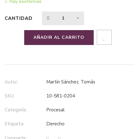
Hay existencias
$64,99.
$42,24.
CANTIDAD
AÑADIR AL CARRITO
Autor:
Martín Sánchez, Tomás
SKU:
10-581-0204
Categoría:
procesal
Etiqueta:
derecho
Compartir: