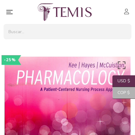
-25%
USD $
COP $