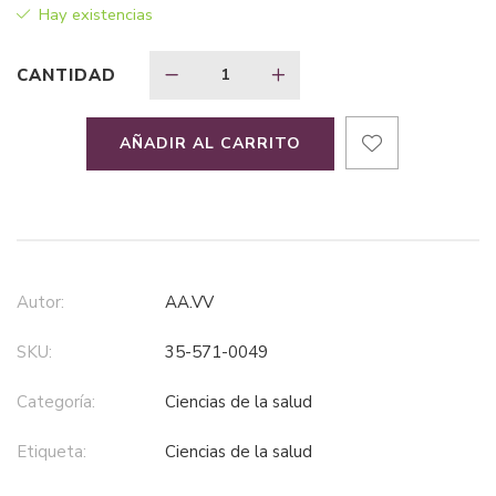
Hay existencias
era:
es:
CANTIDAD
$121,66.
$91,24.
AÑADIR AL CARRITO
Autor:
AA.VV
SKU:
35-571-0049
Categoría:
ciencias de la salud
Etiqueta:
ciencias de la salud