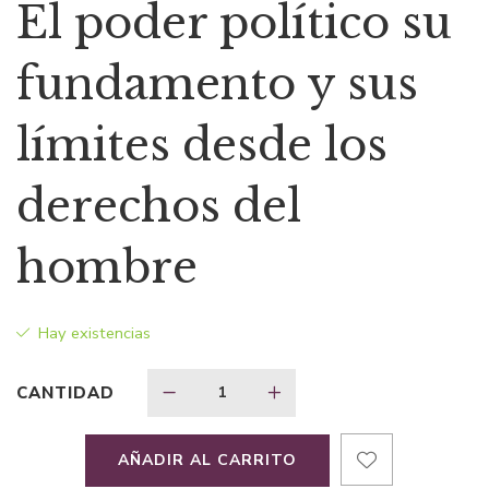
precio
precio
El poder político su
original
actual
fundamento y sus
era:
es:
límites desde los
$26,43.
$18,50.
derechos del
hombre
Hay existencias
CANTIDAD
AÑADIR AL CARRITO