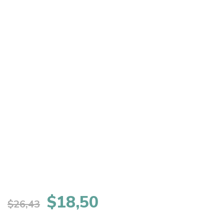
El
El
$
18,50
$
26,43