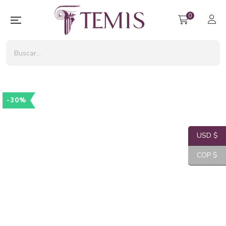
0
-30%
USD $
COP $