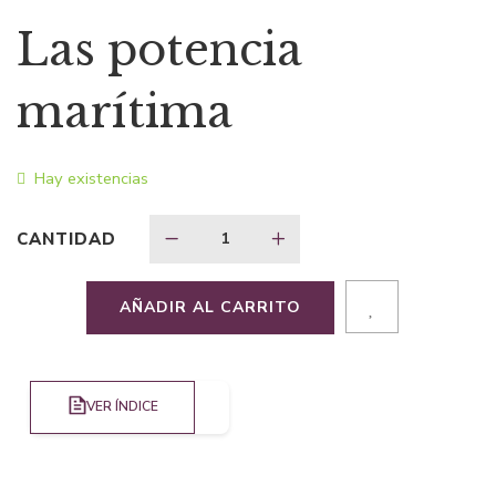
precio
precio
Las potencia
original
actual
marítima
era:
es:
Hay existencias
$62,74.
$40,78.
CANTIDAD
AÑADIR AL CARRITO
VER ÍNDICE