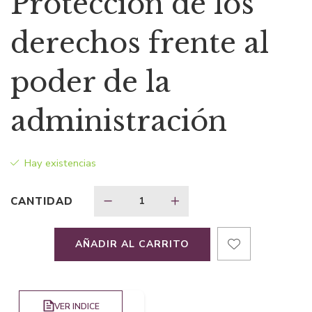
Protección de los
original
actual
derechos frente al
era:
es:
poder de la
$80,25.
$60,19.
administración
Hay existencias
CANTIDAD
AÑADIR AL CARRITO
VER INDICE