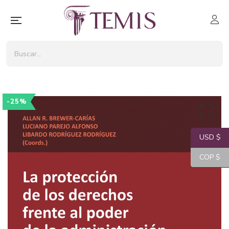
-25%
USD $
COP $