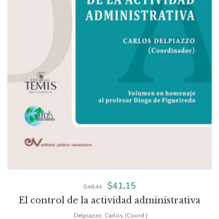
El
El
$
41,15
$
48,41
El control de la actividad administrativa
precio
precio
Delpiazzo, Carlos (Coord.)