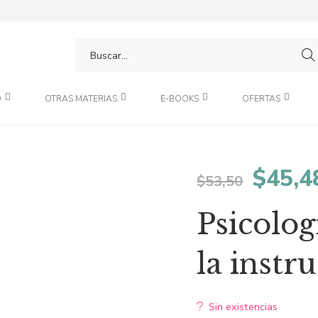
O
OTRAS MATERIAS
E-BOOKS
OFERTAS
El
$
45,4
$
53,50
preci
Psicolog
origin
la instr
era:
Sin existencias
$53,5