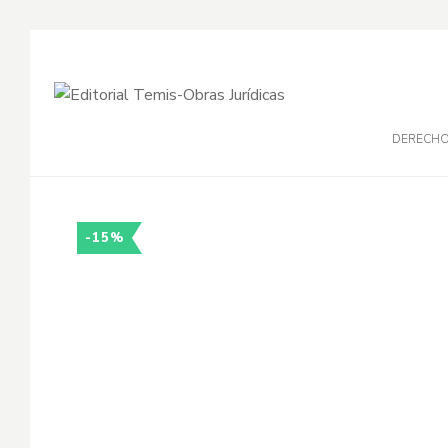
DERECH
-15%