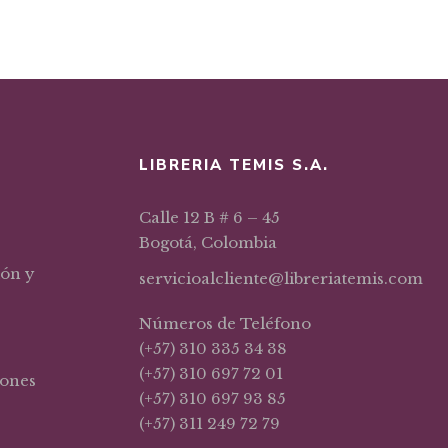
ntón Duarte, José; Cortés Arboleda, Mª Del Rosario; Justicia Díaz, Mª Dolores Et
original
actual
era:
es:
$73,25.
$54,94.
LIBRERIA TEMIS S.A.
Calle 12 B # 6 – 45
Bogotá, Colombia
ión y
servicioalcliente@libreriatemis.com
Números de Teléfono
(+57) 310 335 34 38
(+57) 310 697 72 01
iones
(+57) 310 697 93 85
(+57) 311 249 72 79