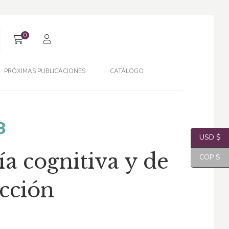
0
PRÓXIMAS PUBLICACIONES
CATÁLOGO
El
8
USD $
o
precio
ía cognitiva y de
COP $
al
actual
ucción
es:
0.
$45,48.