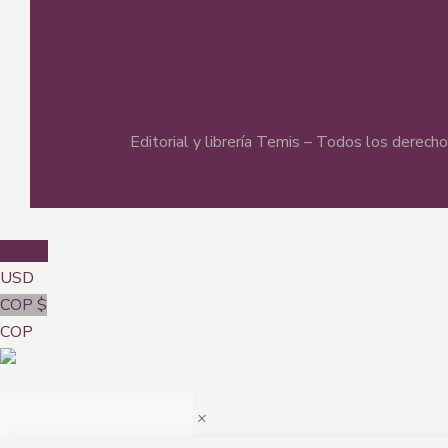
Editorial y librería Temis – Todos los derec
USD $
USD
COP $
COP
×