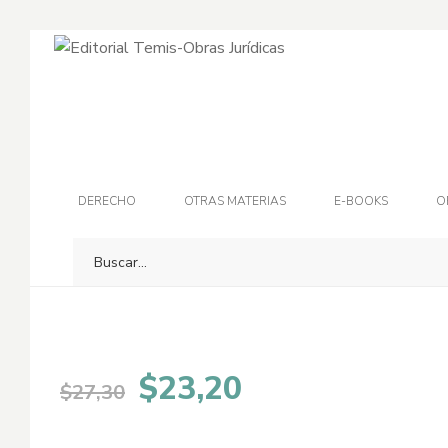
-15%
DERECHO
OTRAS MATERIAS
E-BOOKS
O
El
El
$
23,20
$
27,30
precio
precio