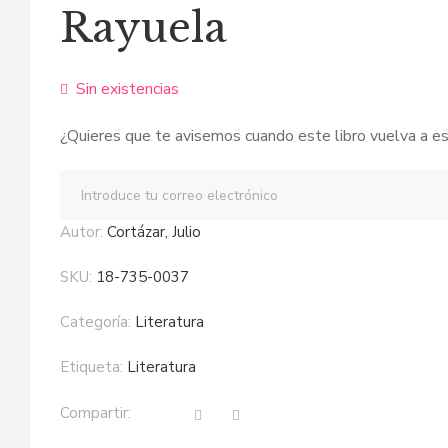
Rayuela
original
actual
era:
es:
Sin existencias
$27,30.
$23,20.
¿Quieres que te avisemos cuando este libro vuelva a es
Autor:
Cortázar, Julio
SKU:
18-735-0037
Categoría:
literatura
Etiqueta:
literatura
Compartir: