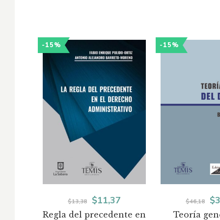
-15%
-15%
El
El
El
$
11,37
$
3
$
13,38
$
46,18
Regla del precedente en
Teoría gen
precio
precio
pr