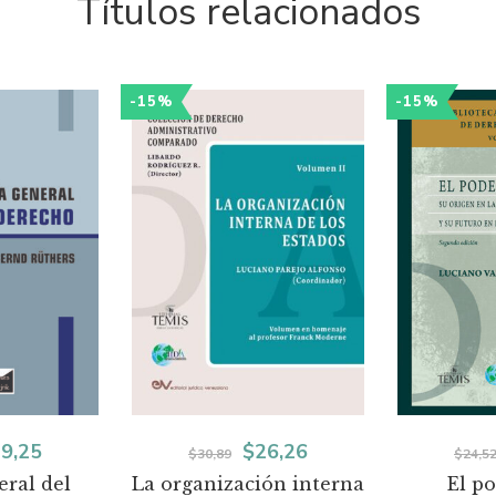
Títulos relacionados
-15%
-15%
El
El
El
9,25
$
26,26
$
30,89
$
24,5
eral del
La organización interna
El po
ecio
precio
precio
precio