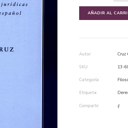
AÑADIR AL CARR
Autor:
Cruz
SKU:
13-6
Categoría:
filo
Etiqueta:
der
Compartir: