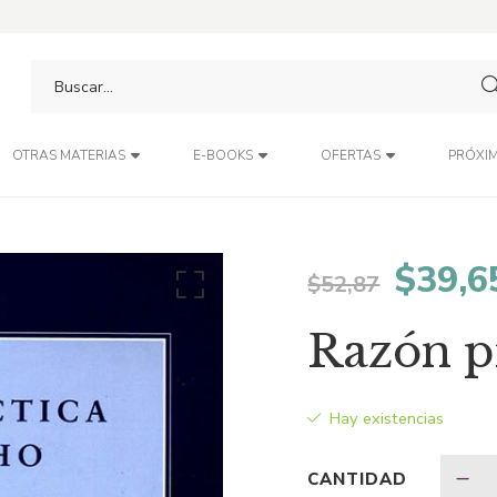
PRÓXIM
OTRAS MATERIAS
E-BOOKS
OFERTAS
El
$
39,6
$
52,87
preci
Razón p
origin
Hay existencias
era:
CANTIDAD
$52,8