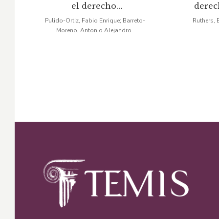
el derecho
derec
original
actual
or
administrativo
Pulido-Ortiz, Fabio Enrique; Barreto-
Ruthers, 
Moreno, Antonio Alejandro
era:
es:
er
$13,38.
$11,37.
$4