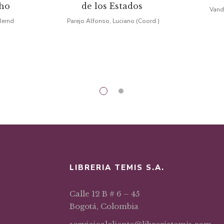
ho
de los Estados
Vande
iginal
actual
original
actual
Bernd
Parejo Alfonso, Luciano (Coord.)
a:
es:
era:
es:
6,18.
$39,25.
$30,89.
$26,26.
LIBRERIA TEMIS S.A.
Calle 12 B # 6 – 45
Bogotá, Colombia