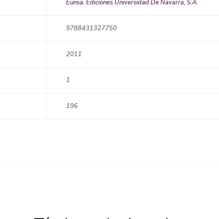
Eunsa. Ediciones Universidad De Navarra, S.A.
9788431327750
2011
1
196