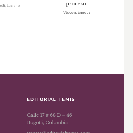
proceso
lli, Luciano
original
actual
original
actual
Véscovi, Enrique
era:
es:
era:
es:
$24,52.
$20,84.
$35,03.
$29,78.
EDITORIAL TEMIS
Calle 17 # 68 D – 46
Bogotá, Colombia