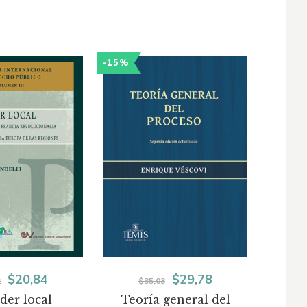
-15%
-15%
El
El
El
El
$
20,84
$
29,78
2
$
35,03
der local
Teoría general del
precio
precio
precio
precio