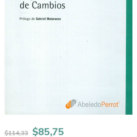
El
El
$
85,75
$
114,33