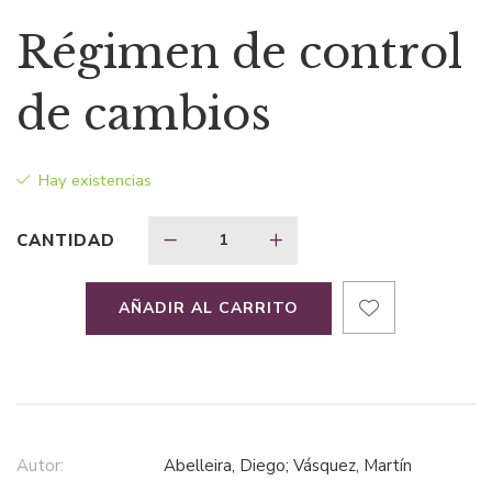
precio
precio
Régimen de control
original
actual
de cambios
era:
es:
Hay existencias
$114,33.
$85,75.
CANTIDAD
AÑADIR AL CARRITO
Autor:
Abelleira, Diego; Vásquez, Martín