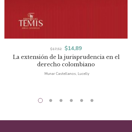
El
El
$
14,89
$
17,52
La extensión de la jurisprudencia en el
precio
precio
derecho colombiano
original
actual
Munar Castellanos, Lucelly
era:
es:
$17,52.
$14,89.