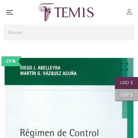
-25%
USD $
COP $