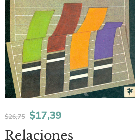
El
El
$
17,39
$
26,75
precio
precio
Relaciones