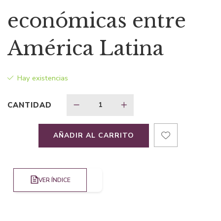
original
actual
económicas entre
era:
es:
América Latina
$26,75.
$17,39.
Hay existencias
CANTIDAD
AÑADIR AL CARRITO
VER ÍNDICE