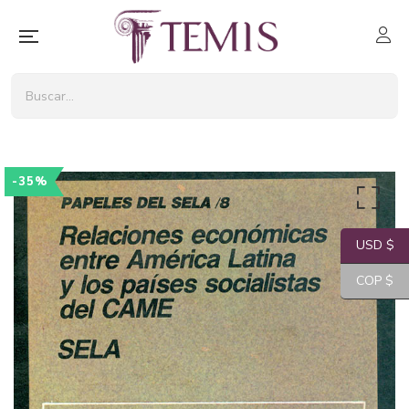
-35%
USD $
COP $