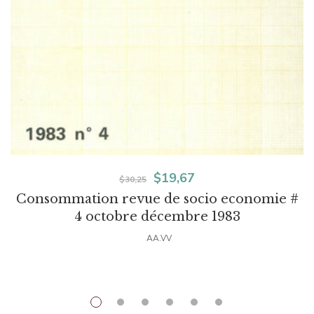
El
El
$
19,67
$
30,25
Consommation revue de socio economie #
precio
precio
4 octobre décembre 1983
original
actual
AA.VV
era:
es:
$30,25.
$19,67.