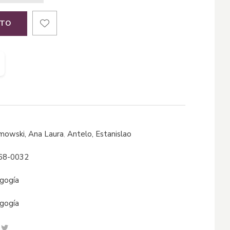
ITO
amowski, Ana Laura
,
Antelo, Estanislao
68-0032
agogía
agogía