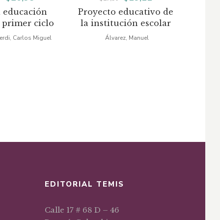
 educación
Proyecto educativo de
Viajan
precio
precio
precio
precio
 primer ciclo
la institución escolar
original
actual
original
actual
erdi, Carlos Miguel
Álvarez, Manuel
A
era:
es:
era:
es:
$29,97.
$20,98.
$27,30.
$19,11.
EDITORIAL TEMIS
Calle 17 # 68 D – 46