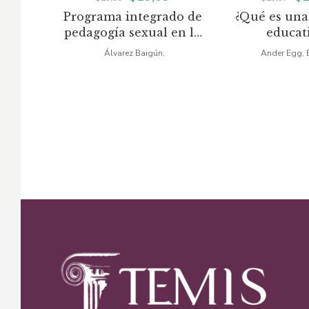
Programa integrado de
¿Qué es una
precio
precio
pr
pedagogía sexual en la
educat
original
actual
or
escuela
Álvarez Baigún,
Ander Egg, 
era:
es:
er
$29,38.
$19,09.
$2