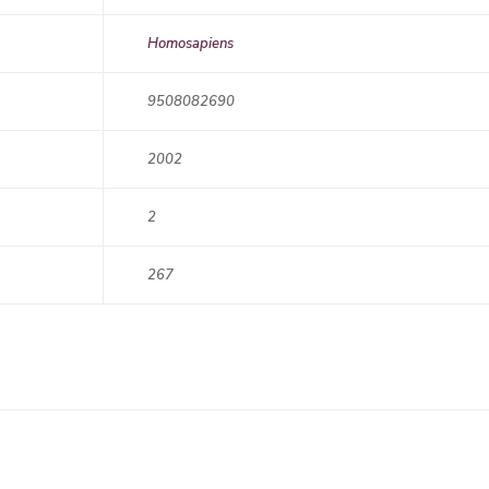
Homosapiens
9508082690
2002
2
267