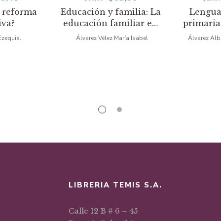
 reforma
Educación y familia: La
Lengua
ecio
precio
precio
precio
iva?
educación familiar en
primaria
iginal
actual
original
actual
un mundo en cambio
Ezequiel
Álvarez Vélez María Isabel
Álvarez Alb
a:
es:
era:
es:
9,97.
$19,48.
$90,80.
$63,56.
LIBRERIA TEMIS S.A.
Calle 12 B # 6 – 45