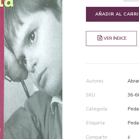
AÑADIR AL CARR
VER ÍNDICE
Autores:
Abr
SKU:
36-6
Categoría:
ped
Etiqueta:
ped
Compartir: