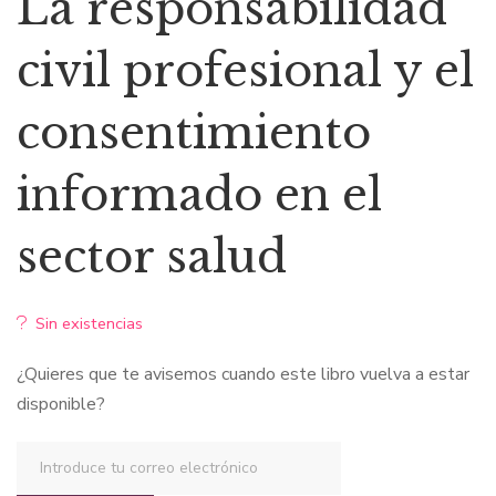
La responsabilidad
original
actual
civil profesional y el
era:
es:
consentimiento
$23,25.
$16,27.
informado en el
sector salud
Sin existencias
¿Quieres que te avisemos cuando este libro vuelva a estar
disponible?