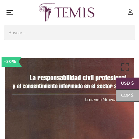
-30%
USD $
COP $