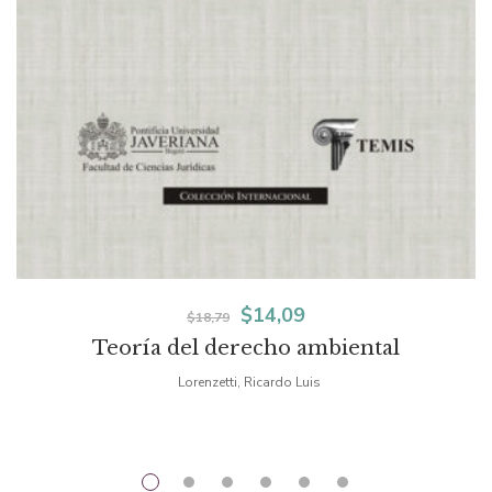
El
El
$
14,09
$
18,79
Teoría del derecho ambiental
precio
precio
Lorenzetti, Ricardo Luis
original
actual
era:
es:
$18,79.
$14,09.