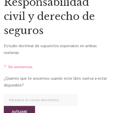
Responsabilidad
original
actual
civil y derecho de
era:
es:
seguros
$71,34.
$64,20.
Estudio doctrinal de supuestos especiales en ambas
materias
Sin existencias
¿Quieres que te avisemos cuando este libro vuelva a estar
disponible?
AVÍSAME