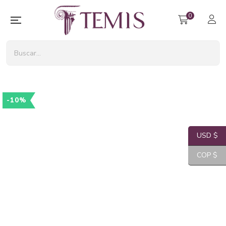
0
-10%
USD $
COP $