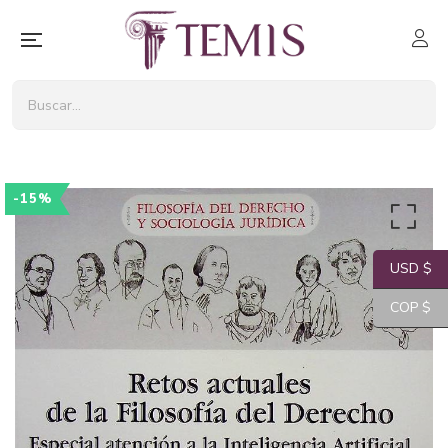
-15%
USD $
COP $