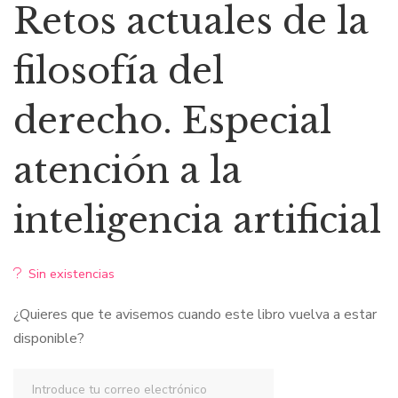
precio
precio
Retos actuales de la
original
actual
filosofía del
era:
es:
derecho. Especial
$76,75.
$65,24.
atención a la
inteligencia artificial
Sin existencias
¿Quieres que te avisemos cuando este libro vuelva a estar
disponible?