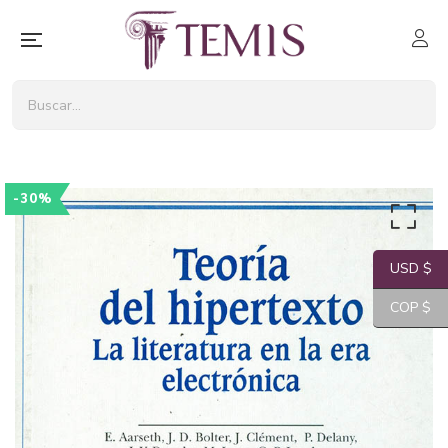
-30%
USD $
COP $