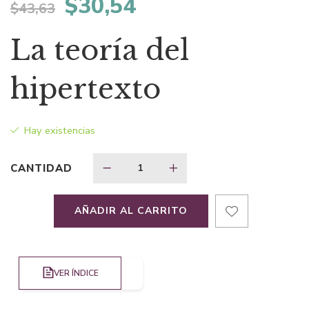
El
El
$
30,54
$
43,63
precio
precio
La teoría del
original
actual
hipertexto
era:
es:
Hay existencias
$43,63.
$30,54.
CANTIDAD
AÑADIR AL CARRITO
VER ÍNDICE