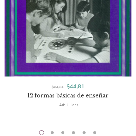
El
El
$
44,81
$
64,01
12 formas básicas de enseñar
precio
precio
Arbli, Hans
original
actual
era:
es:
$64,01.
$44,81.