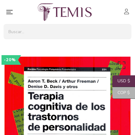
-20%
USD $
COP $