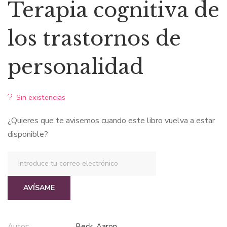
precio
precio
Terapia cognitiva de
original
actual
los trastornos de
era:
es:
personalidad
$121,66.
$97,33.
Sin existencias
¿Quieres que te avisemos cuando este libro vuelva a estar
disponible?
AVÍSAME
Autor:
Beck, Aaron