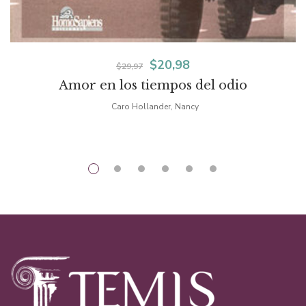
El
El
$
20,98
$
29,97
Amor en los tiempos del odio
precio
precio
Caro Hollander, Nancy
original
actual
era:
es:
$29,97.
$20,98.