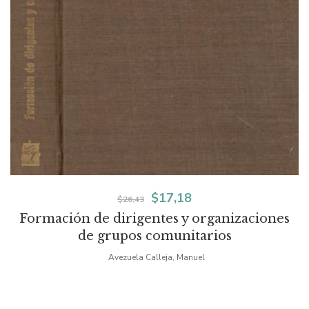
El
El
$
17,18
$
26,43
Formación de dirigentes y organizaciones
precio
precio
de grupos comunitarios
original
actual
Avezuela Calleja, Manuel
era:
es:
$26,43.
$17,18.