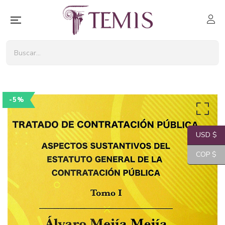
-5%
USD $
COP $