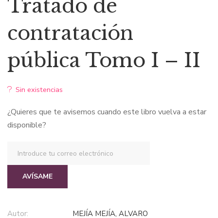
Tratado de
original
actual
contratación
era:
es:
pública Tomo I – II
$111,46.
$105,89.
Sin existencias
¿Quieres que te avisemos cuando este libro vuelva a estar
disponible?
AVÍSAME
Autor:
MEJÍA MEJÍA, ALVARO