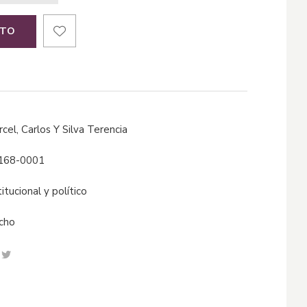
ITO
arcel, Carlos Y Silva Terencia
168-0001
titucional y político
echo