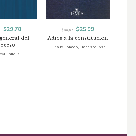
El
El
El
El
$
29,78
$
25,99
3
$
30,57
general del
Adiós a la constitución
Teo
precio
precio
precio
precio
roceso
Chaux Donado, Francisco José
original
actual
original
actual
ovi, Enrique
Lo
era:
es:
era:
es:
$35,03.
$29,78.
$30,57.
$25,99.