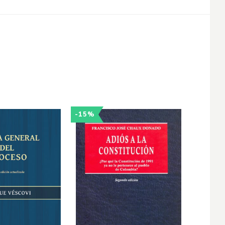
-15%
-25%