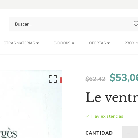
PRÓXIM
OTRAS MATERIAS
E-BOOKS
OFERTAS
El
$
53,0
$
62,42
preci
Le vent
origin
Hay existencias
era:
CANTIDAD
$62,4