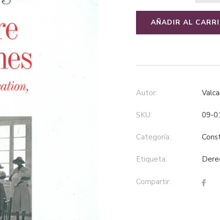
AÑADIR AL CARR
Autor:
Valc
SKU:
09-0
Categoría:
cons
Etiqueta:
der
Compartir: