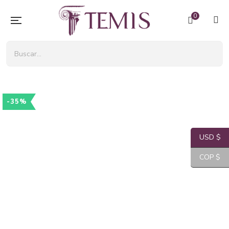
0
-35%
USD $
COP $