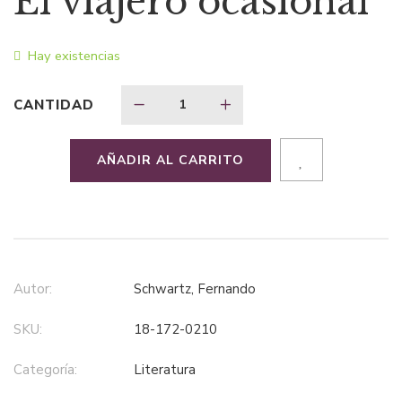
El viajero ocasional
original
actual
Hay existencias
era:
es:
CANTIDAD
$26,75.
$17,39.
AÑADIR AL CARRITO
Autor:
Schwartz, Fernando
SKU:
18-172-0210
Categoría:
literatura