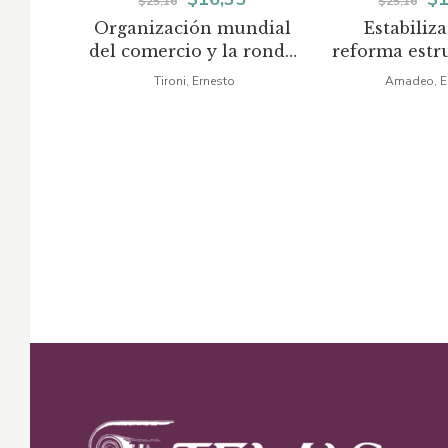
$
25,16
$
25,16
Organización mundial
Estabiliz
precio
precio
pr
del comercio y la ronda
reforma estr
original
actual
or
Uruguay
América 
Tironi, Ernesto
Amadeo, 
era:
es:
er
$25,16.
$16,35.
$2