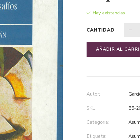
Hay existencias
CANTIDAD
AÑADIR AL CARR
Autor:
Gar
SKU:
55-2
Categoría:
asu
Etiqueta:
asu