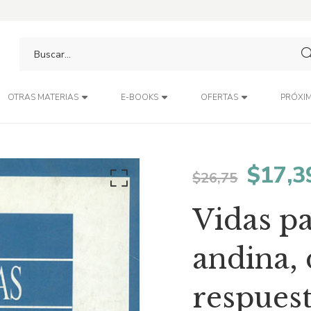
PRÓXIM
OTRAS MATERIAS
E-BOOKS
OFERTAS
El
$
17,3
$
26,75
preci
Vidas pa
origin
andina, 
era:
respues
$26,7