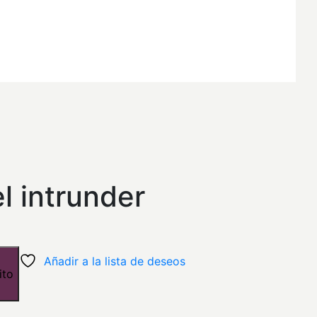
l
precio
el intrunder
actual
es:
Añadir a la lista de deseos
ito
.
$16,20.