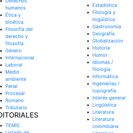
Derechos 
Estadística
humanos
Filología y 
Ética y 
lingüística
bioética
Gastronomía
Filosofía del 
Geografía
derecho y 
Globalización
filosofía
Historia
Género
Humor
Internacional
Idiomas / 
Laboral
filología
Medio 
Informática
ambiente
Ingenierías / 
Penal
topografía
Procesal
Interés general
Romano
Lingüística
Tributario
Literatura
DITORIALES
Literatura 
TEMIS
colombiana
Listado de  