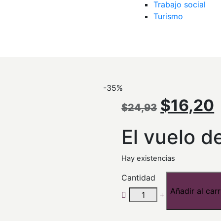
Trabajo social
Turismo
-35%
El
E
$
16,20
$
24,93
precio
El vuelo d
original
Hay existencias
era:
Cantidad
Añadir al carr
$24,93