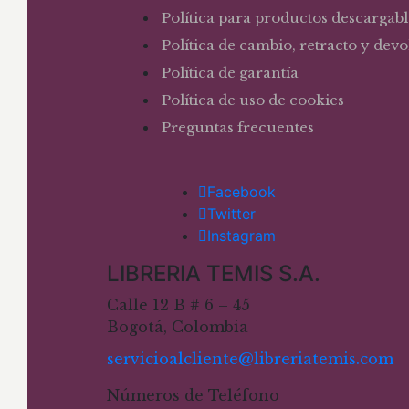
Política para productos descargabl
Política de cambio, retracto y dev
Política de garantía
Política de uso de cookies
Preguntas frecuentes
Facebook
Twitter
Instagram
LIBRERIA TEMIS S.A.
Calle 12 B # 6 – 45
Bogotá, Colombia
servicioalcliente@libreriatemis.com
Números de Teléfono