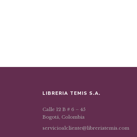
LIBRERIA TEMIS S.A.
Calle 12 B # 6 – 45
Bogotá, Colombia
servicioalcliente@libreriatemis.com