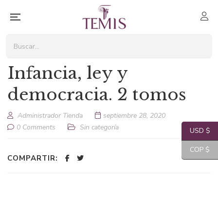
Infancia, ley y
democracia. 2 tomos
Administrador Tienda
septiembre 28, 2020
0 Comments
Sin categoría
USD $
COP $
COMPARTIR: