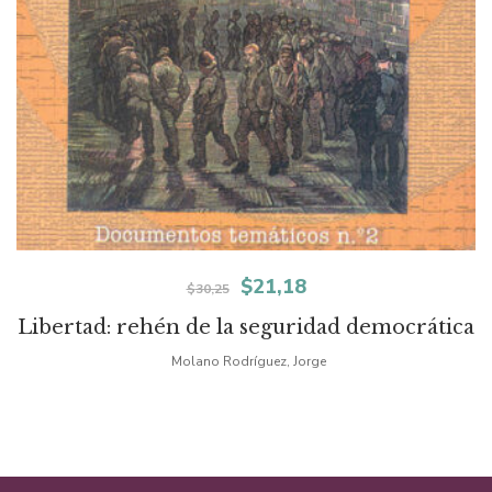
El
El
$
21,18
$
30,25
precio
precio
Libertad: rehén de la seguridad democrática
original
actual
Molano Rodríguez, Jorge
era:
es:
$30,25.
$21,18.