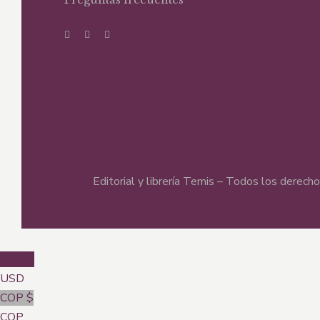
Editorial y librería Temis – Todos los derec
USD $
USD
COP $
COP