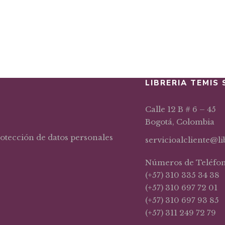
rática
LIBRERIA TEMIS 
Calle 12 B # 6 – 45
Bogotá, Colombia
rotección de datos personales
servicioalcliente@l
Números de Teléfo
(+57) 310 335 34 38
(+57) 310 697 72 01
(+57) 310 697 93 85
(+57) 311 249 72 79