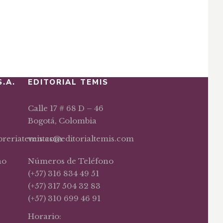
S.A.
EDITORIAL TEMIS
Calle 17 # 68 D – 46
Bogotá, Colombia
ibreriatemis.com
ventas@editorialtemis.com
no
Números de Teléfono
(+57) 316 834 49 51
(+57) 317 504 32 83
(+57) 310 699 46 91
Horario: