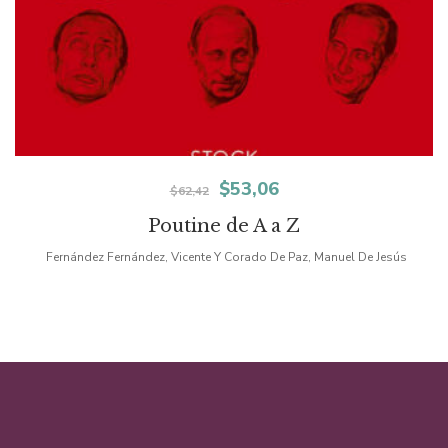
El
El
$
53,06
$
62,42
precio
precio
Poutine de A a Z
original
actual
Fernández Fernández, Vicente Y Corado De Paz, Manuel De Jesús
era:
es:
$62,42.
$53,06.