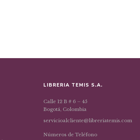
LIBRERIA TEMIS S.A.
Calle 12 B # 6 – 45
Bogotá, Colombia
servicioalcliente@libreriatemis.com
Números de Teléfono