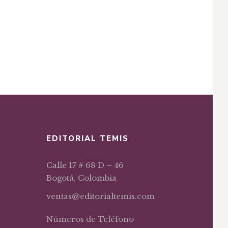
EDITORIAL TEMIS
Calle 17 # 68 D – 46
Bogotá, Colombia
ventas@editorialtemis.com
Números de Teléfono