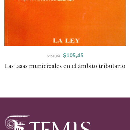
El
El
$
105,45
$
150,64
precio
precio
Las tasas municipales en el ámbito tributario
original
actual
era:
es:
$150,64.
$105,45.