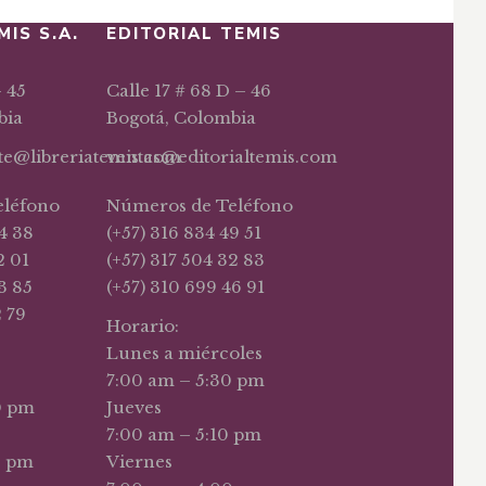
MIS S.A.
EDITORIAL TEMIS
– 45
Calle 17 # 68 D – 46
bia
Bogotá, Colombia
nte@libreriatemis.com
ventas@editorialtemis.com
eléfono
Números de Teléfono
4 38
(+57) 316 834 49 51
2 01
(+57) 317 504 32 83
3 85
(+57) 310 699 46 91
2 79
Horario:
Lunes a miércoles
7:00 am – 5:30 pm
0 pm
Jueves
7:00 am – 5:10 pm
0 pm
Viernes