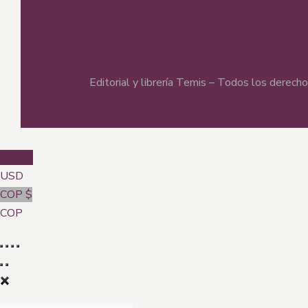
Editorial y librería Temis – Todos los derec
USD $
USD
COP $
COP