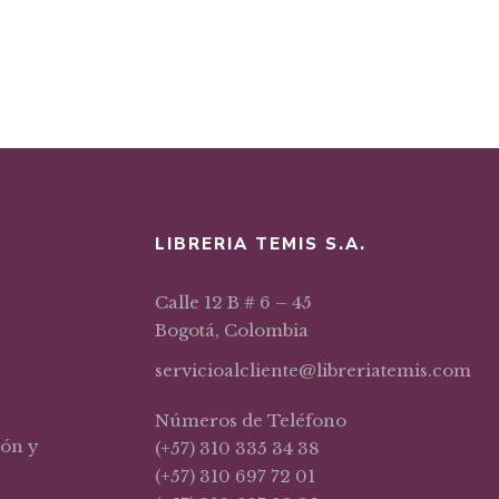
LIBRERIA TEMIS S.A.
Calle 12 B # 6 – 45
Bogotá, Colombia
servicioalcliente@libreriatemis.com
Números de Teléfono
ión y
(+57) 310 335 34 38
(+57) 310 697 72 01