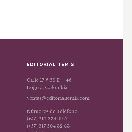
EDITORIAL TEMIS
Calle 17 # 68 D – 46
Bogotá, Colombia
ventas@editorialtemis.com
Números de Teléfono
(+57) 316 834 49 51
(+57) 317 504 32 83