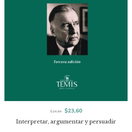
El
El
$
23,60
$
24,84
precio
precio
Interpretar, argumentar y persuadir
original
actual