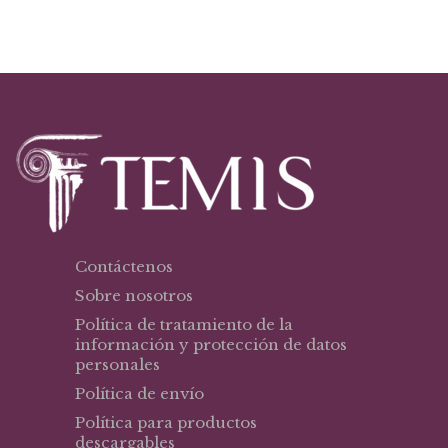
era:
es:
$24,84.
$23,60.
Contáctenos
Sobre nosotros
Política de tratamiento de la
información y protección de datos
personales
Política de envío
Política para productos
descargables