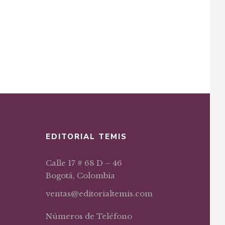
EDITORIAL TEMIS
Calle 17 # 68 D – 46
Bogotá, Colombia
ventas@editorialtemis.com
Números de Teléfono