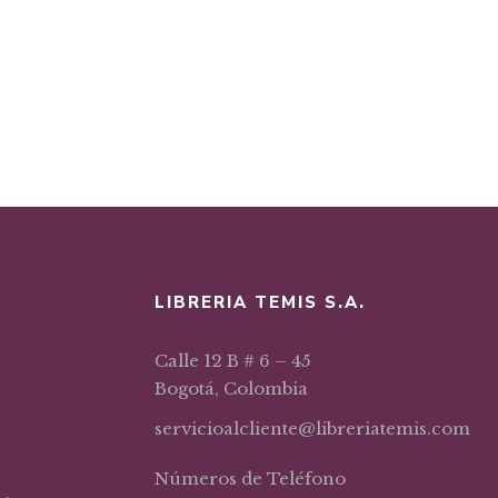
LIBRERIA TEMIS S.A.
Calle 12 B # 6 – 45
Bogotá, Colombia
servicioalcliente@libreriatemis.com
Números de Teléfono