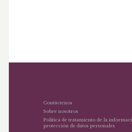
El
El
$
33,89
$
48,41
precio
precio
¿Qué es una obra
maestra?
original
actual
era:
es:
$48,41.
$33,89.
Contáctenos
Sobre nosotros
Política de tratamiento de la informac
protección de datos personales