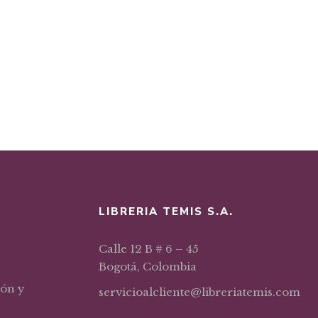
LIBRERIA TEMIS S.A.
Calle 12 B # 6 – 45
Bogotá, Colombia
ión y
servicioalcliente@libreriatemis.com