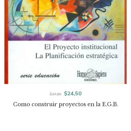
El
El
$
24,50
$
37,69
precio
precio
Como construir proyectos en la E.G.B.
original
actual
era:
es: