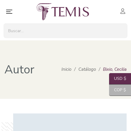
Autor
Inicio
/
Catálogo
/
Bixio, Cecilia
USD $
COP $