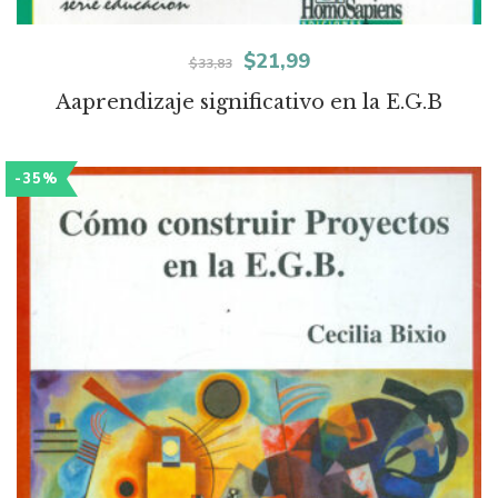
El
El
$
21,99
$
33,83
precio
precio
Aaprendizaje significativo en la E.G.B
original
actual
era:
es:
-35%
$33,83.
$21,99.