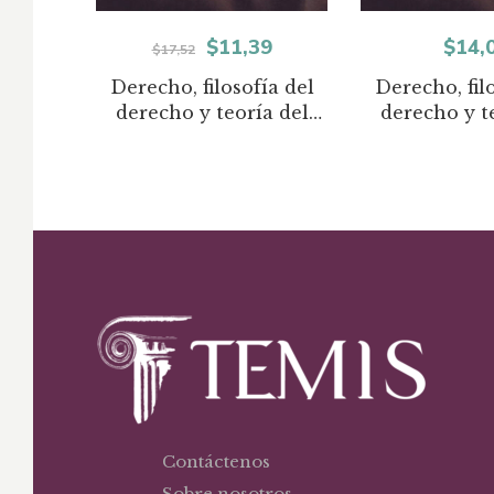
El
El
$
11,39
$
14,
$
17,52
precio
precio
Derecho, filosofía del
Derecho, fil
derecho y teoría del
derecho y t
original
actual
derecho
derec
era:
es:
$17,52.
$11,39.
Contáctenos
Sobre nosotros