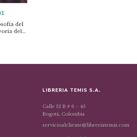
01
osofía del
eoría del
ho
LIBRERIA TEMIS S.A.
Calle 12 B # 6 – 45
Bogotá, Colombia
servicioalcliente@libreriatemis.com