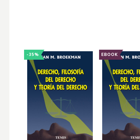
-35%
EBOOK