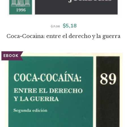
El
El
$
5,18
$
7,96
precio
precio
Coca-Cocaina: entre el derecho y la guerra
original
actual
era:
es:
EBOOK
$7,96.
$5,18.