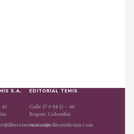
MIS S.A.
EDITORIAL TEMIS
– 45
Calle 17 # 68 D – 46
bia
Bogotá, Colombia
nte@libreriatemis.com
ventas@editorialtemis.com