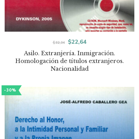
El
El
$
22,64
$
32,34
precio
precio
Asilo. Extranjería. Inmigración.
Homologación de títulos extranjeros.
original
actual
Nacionalidad
era:
es:
$32,34.
$22,64.
-30%