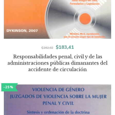
El
El
$
183,41
$
262,02
precio
precio
Responsabilidades penal, civil y de las
administraciones públicas dimanantes del
original
actual
accidente de circulación
era:
es:
$262,02.
$183,41.
-25%