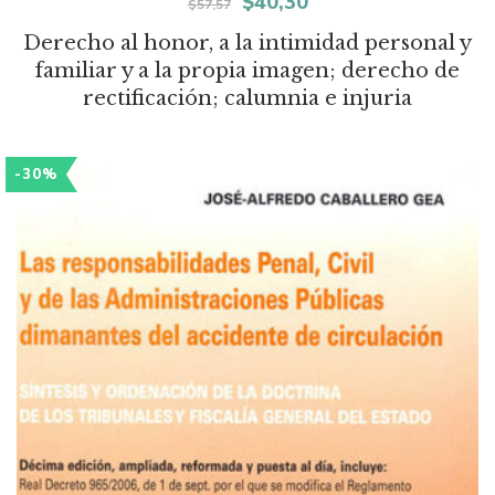
El
El
$
40,30
$
57,57
precio
precio
Derecho al honor, a la intimidad personal y
familiar y a la propia imagen; derecho de
original
actual
rectificación; calumnia e injuria
era:
es:
$57,57.
$40,30.
-30%