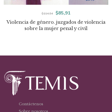
El
El
$
85,91
$
114,54
precio
precio
Violencia de género. juzgados de violencia
sobre la mujer penal y civil
original
actual
era:
es:
$114,54.
$85,91.
Contáctenos
Sobre nosotros