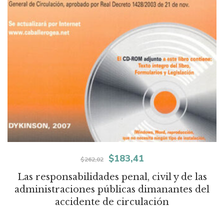
El
El
$
183,41
$
262,02
precio
precio
Las responsabilidades penal, civil y de las
administraciones públicas dimanantes del
original
actual
accidente de circulación
era:
es: