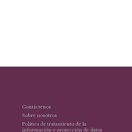
El
El
$
24,52
$
35,03
precio
precio
Juegos deportivos recreativos
original
actual
era:
es:
$35,03.
$24,52.
Contáctenos
Sobre nosotros
Política de tratamiento de la
información y protección de datos