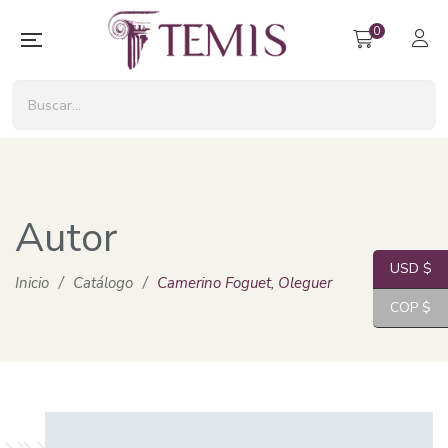
0
Autor
USD $
Inicio
/
Catálogo
/
Camerino Foguet, Oleguer
COP $