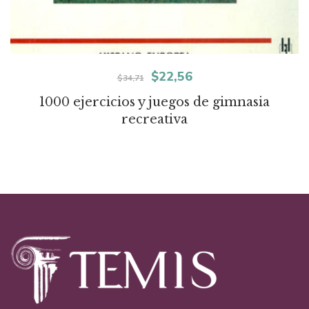
El
El
$
22,56
$
34,71
precio
precio
1000 ejercicios y juegos de gimnasia
recreativa
original
actual
era:
es:
$34,71.
$22,56.