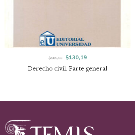
El
El
$
130,19
$
185,99
precio
precio
Derecho civil. Parte general
original
actual
era:
es:
$185,99.
$130,19.