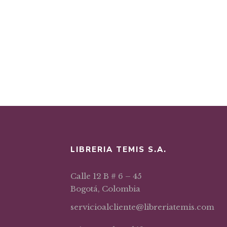
LIBRERIA TEMIS S.A.
Calle 12 B # 6 – 45
Bogotá, Colombia
servicioalcliente@libreriatemis.com