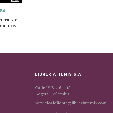
64
neral del
ementos
LIBRERIA TEMIS S.A.
Calle 12 B # 6 – 45
Bogotá, Colombia
servicioalcliente@libreriatemis.com