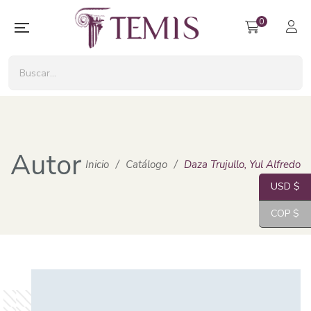
0
Autor
Inicio
/
Catálogo
/
Daza Trujullo, Yul Alfredo
USD $
COP $